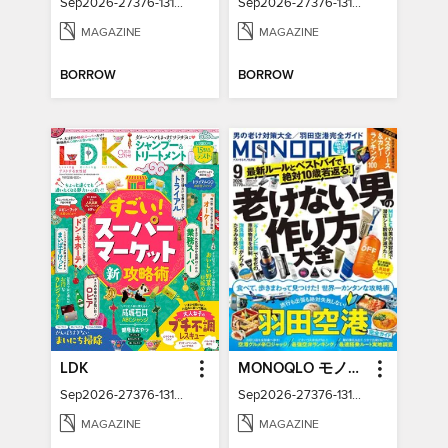
Sep2026-27376-131337211-001-001
Sep2026-27376-131426977-001-001
MAGAZINE
MAGAZINE
BORROW
BORROW
LDK
MONOQLO モノクロ
Sep2026-27376-131385479-001-001
Sep2026-27376-131311597-001-001
MAGAZINE
MAGAZINE