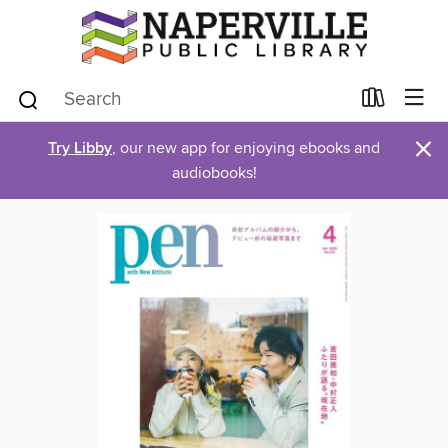
×
Try Libby
, our new app for enjoying ebooks and
audiobooks!