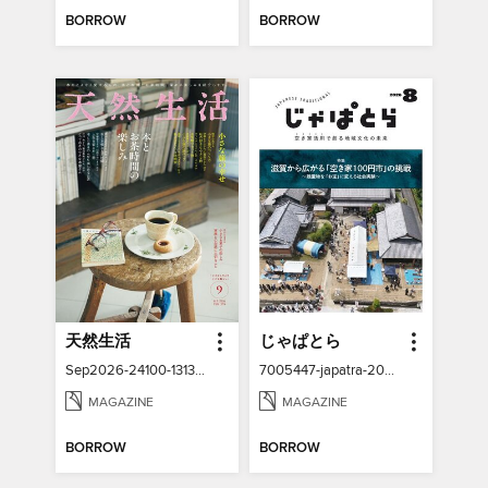
BORROW
BORROW
天然生活
じゃぱとら
Sep2026-24100-131318578-001-001
7005447-japatra-2026-08
MAGAZINE
MAGAZINE
BORROW
BORROW