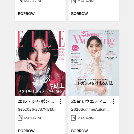
MAGAZINE
MAGAZINE
BORROW
BORROW
エル・ジャポン ELLE Japon
25ans ウエディング
Sep2026-27371-131391752-001-001
2026SummerAutumn-27371-131158502-001-001
MAGAZINE
MAGAZINE
BORROW
BORROW