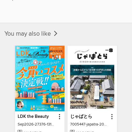
You may also like
LDK the Beauty
じゃぱとら
Sep2026-27376-131337211-001-001
7005447-japatra-2026-08