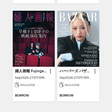
婦人画報 Fujingaho
ハーパーズ バザー Harper's Bazaar Japan
Sep2026-27371-131421901-001-001
Sep2026-27371-131316993-001-001
MAGAZINE
MAGAZINE
BORROW
BORROW