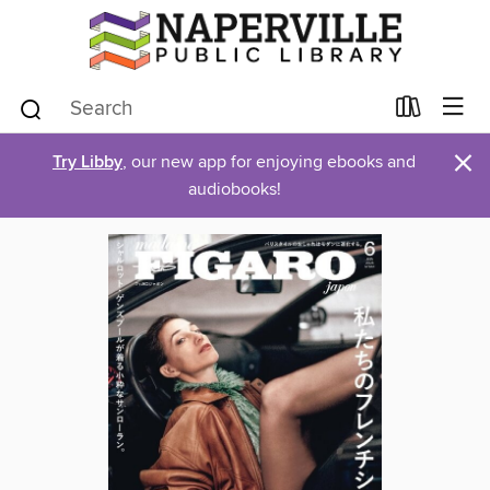
×
Try Libby
, our new app for enjoying ebooks and
audiobooks!