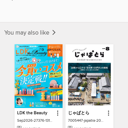
You may also like
LDK the Beauty
じゃぱとら
Sep2026-27376-131337211-001-001
7005447-japatra-2026-08