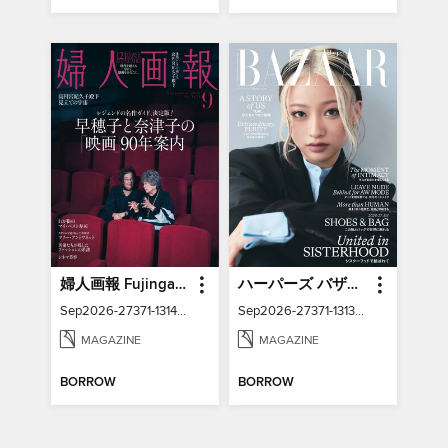
婦人画報 Fujingaho
ハーパーズ バザー Harper's Bazaar Japan
Sep2026-27371-131421901-001-001
Sep2026-27371-131316993-001-001
MAGAZINE
MAGAZINE
BORROW
BORROW