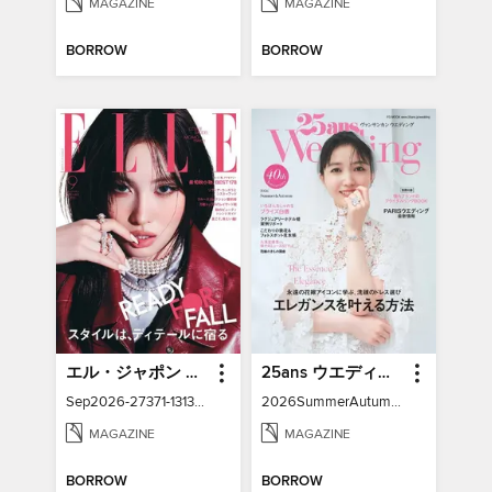
MAGAZINE
MAGAZINE
BORROW
BORROW
エル・ジャポン ELLE Japon
25ans ウエディング
Sep2026-27371-131391752-001-001
2026SummerAutumn-27371-131158502-001-001
MAGAZINE
MAGAZINE
BORROW
BORROW